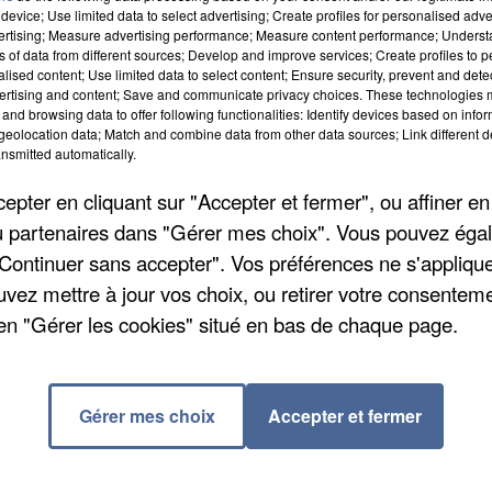
device; Use limited data to select advertising; Create profiles for personalised adver
vertising; Measure advertising performance; Measure content performance; Unders
ns of data from different sources; Develop and improve services; Create profiles to 
alised content; Use limited data to select content; Ensure security, prevent and detect
ertising and content; Save and communicate privacy choices. These technologies
and browsing data to offer following functionalities: Identify devices based on infor
eolocation data; Match and combine data from other data sources; Link different de
nsmitted automatically.
pter en cliquant sur "Accepter et fermer", ou affiner en
/ou partenaires dans "Gérer mes choix". Vous pouvez éga
s'est encastré contre un mur, hier jeudi, tuant une
"Continuer sans accepter". Vos préférences ne s'appliqu
tait clerc de notaire dans la commune. La victime
uvez mettre à jour vos choix, ou retirer votre consenteme
e mur. La conductrice du bus et une adolescente témoin
en "Gérer les cookies" situé en bas de chaque page.
nquête est en cours pour déterminer les causes de
Gérer mes choix
Accepter et fermer