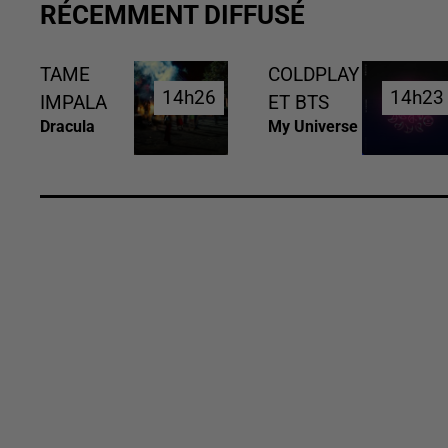
RÉCEMMENT DIFFUSÉ
TAME
COLDPLAY
14h26
14h26
14h23
14h23
IMPALA
ET BTS
Dracula
My Universe