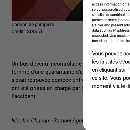
access information on a 
select personalised ad
statistics or combinatio
profiles to select person
Camion de pompiers
Deliver and present adv
data such as IP address 
Crédit :
SDIS 78
requested; Use precise g
based on information tra
Vous pouvez acce
les finalités et
Un bus devenu incontrôlable lors d'une manœuvre 
en cliquant sur 
femme d'une quarantaine d'années. La victime é
ce site. Vous po
s’était retrouvée coincée entre le véhicule et l
moment via le li
ont été prises en charge par les secours. Une e
l’accident.
Nicolas Chacun - Samuel Agutter