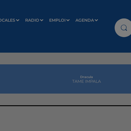
OCALES
RADIO
EMPLOI
AGENDA
Dracula
TAME IMPALA