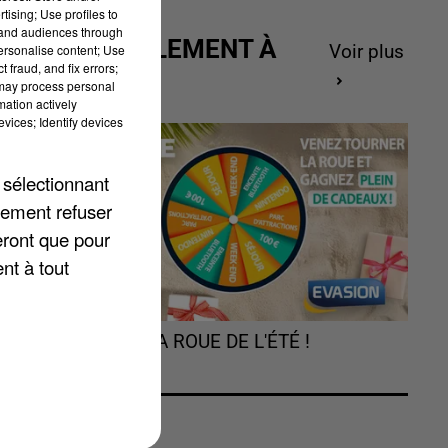
tising; Use profiles to
tand audiences through
ACTUELLEMENT À
personalise content; Use
Voir plus
 fraud, and fix errors;
GAGNER
 may process personal
mation actively
vices; Identify devices
 sélectionnant
lement refuser
eront que pour
nt à tout
TOURNEZ LA ROUE DE L'ÉTÉ !