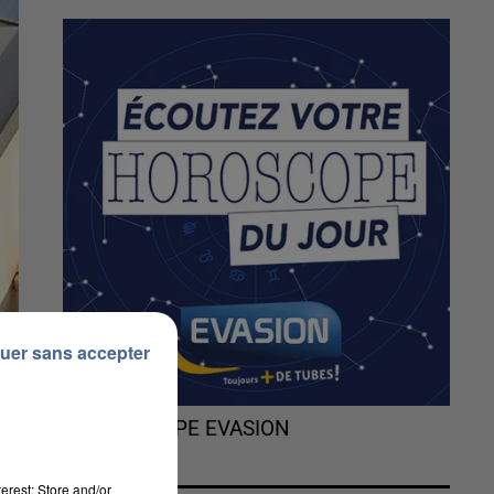
uer sans accepter
L'HOROSCOPE EVASION
erest: Store and/or