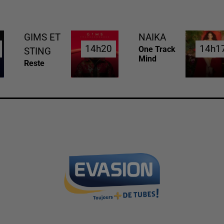
GIMS ET
NAIKA
14h20
14h20
14h1
14h1
One Track
STING
Mind
Reste