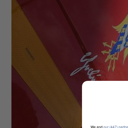
We and
our (447) partn