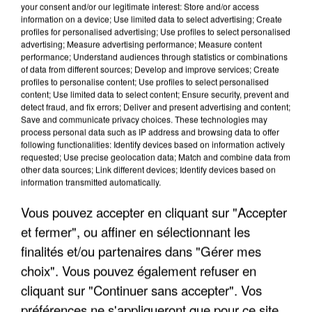
your consent and/or our legitimate interest: Store and/or access
information on a device; Use limited data to select advertising; Create
profiles for personalised advertising; Use profiles to select personalised
advertising; Measure advertising performance; Measure content
performance; Understand audiences through statistics or combinations
of data from different sources; Develop and improve services; Create
profiles to personalise content; Use profiles to select personalised
content; Use limited data to select content; Ensure security, prevent and
detect fraud, and fix errors; Deliver and present advertising and content;
Save and communicate privacy choices. These technologies may
process personal data such as IP address and browsing data to offer
following functionalities: Identify devices based on information actively
requested; Use precise geolocation data; Match and combine data from
other data sources; Link different devices; Identify devices based on
UNE TOURISTE DE L’OISE EMPORTÉE PAR UNE
information transmitted automatically.
COULÉE DE BOUE EN HAUTE-SAVOIE
Vous pouvez accepter en cliquant sur "Accepter
et fermer", ou affiner en sélectionnant les
finalités et/ou partenaires dans "Gérer mes
choix". Vous pouvez également refuser en
cliquant sur "Continuer sans accepter". Vos
préférences ne s'appliqueront que pour ce site.