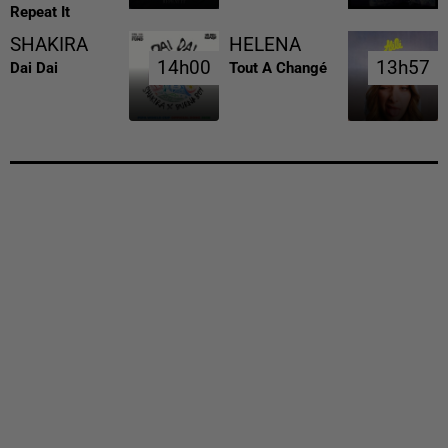
Repeat It
SHAKIRA
HELENA
14h00
14h00
13h57
13h57
Dai Dai
Tout A Changé