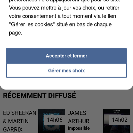
Vous pouvez mettre à jour vos choix, ou retirer
votre consentement à tout moment via le lien
"Gérer les cookies" situé en bas de chaque
page.
Accepter et fermer
LES DONNÉES DE 300 000 CLIENTS DÉROBÉES À
INTERMARCHÉ APRÈS UNE...
Gérer mes choix
RÉCEMMENT DIFFUSÉ
ED SHEERAN
JAMES
14h06
14h06
14h02
14h02
& MARTIN
ARTHUR
Impossible
GARRIX