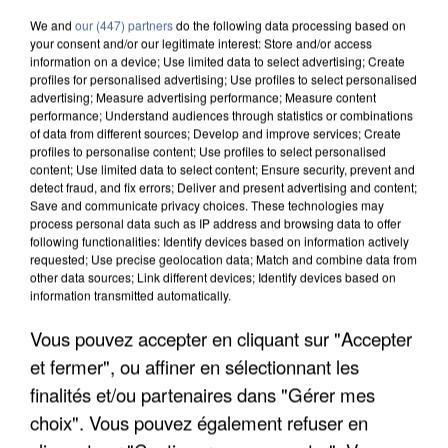
We and
our (447) partners
do the following data processing based on
your consent and/or our legitimate interest: Store and/or access
information on a device; Use limited data to select advertising; Create
profiles for personalised advertising; Use profiles to select personalised
advertising; Measure advertising performance; Measure content
performance; Understand audiences through statistics or combinations
of data from different sources; Develop and improve services; Create
profiles to personalise content; Use profiles to select personalised
content; Use limited data to select content; Ensure security, prevent and
detect fraud, and fix errors; Deliver and present advertising and content;
Save and communicate privacy choices. These technologies may
process personal data such as IP address and browsing data to offer
following functionalities: Identify devices based on information actively
requested; Use precise geolocation data; Match and combine data from
other data sources; Link different devices; Identify devices based on
information transmitted automatically.
APRÈS TOUTES CES CANICULES, LES REFUGES
Vous pouvez accepter en cliquant sur "Accepter
DE FAUNE SAUVAGE SONT...
et fermer", ou affiner en sélectionnant les
finalités et/ou partenaires dans "Gérer mes
choix". Vous pouvez également refuser en