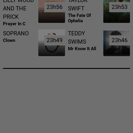
LILLY WOOD
TAYLOR
23h56
23h56
23h53
23h53
AND THE
SWIFT
The Fate Of
PRICK
Ophelia
Prayer In C
SOPRANO
TEDDY
23h49
23h49
23h46
23h46
Clown
SWIMS
Mr Know It All