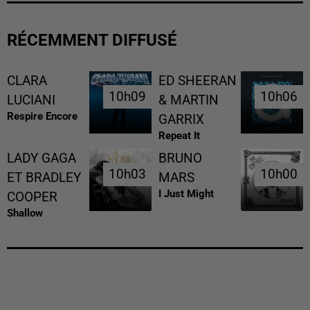
RÉCEMMENT DIFFUSÉ
CLARA
ED SHEERAN
10h09
10h09
10h06
10h06
LUCIANI
& MARTIN
Respire Encore
GARRIX
Repeat It
LADY GAGA
BRUNO
10h03
10h03
10h00
10h00
ET BRADLEY
MARS
I Just Might
COOPER
Shallow