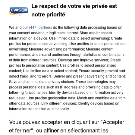
Le respect de votre vie privée est
notre priorité
INCENDIES : L’ÎLE-DE-FRANCE LANCE UN ÉLAN
DE SOLIDARITÉ AVEC LES...
We and
our (447) partners
do the following data processing based on
your consent and/or our legitimate interest: Store and/or access
information on a device; Use limited data to select advertising; Create
profiles for personalised advertising; Use profiles to select personalised
advertising; Measure advertising performance; Measure content
performance; Understand audiences through statistics or combinations
of data from different sources; Develop and improve services; Create
profiles to personalise content; Use profiles to select personalised
content; Use limited data to select content; Ensure security, prevent and
detect fraud, and fix errors; Deliver and present advertising and content;
Save and communicate privacy choices. These technologies may
process personal data such as IP address and browsing data to offer
following functionalities: Identify devices based on information actively
requested; Use precise geolocation data; Match and combine data from
other data sources; Link different devices; Identify devices based on
information transmitted automatically.
Vous pouvez accepter en cliquant sur "Accepter
et fermer", ou affiner en sélectionnant les
APRÈS TOUTES CES CANICULES, LES REFUGES