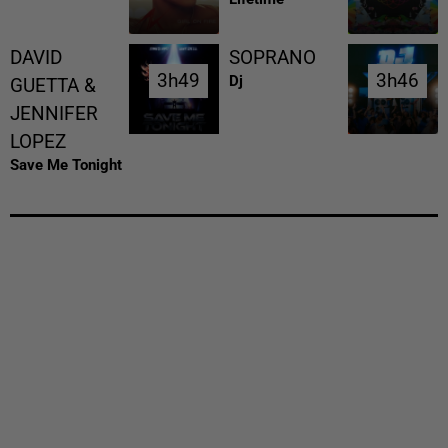
DAVID
SOPRANO
3h49
3h49
3h46
3h46
Dj
GUETTA &
JENNIFER
LOPEZ
Save Me Tonight