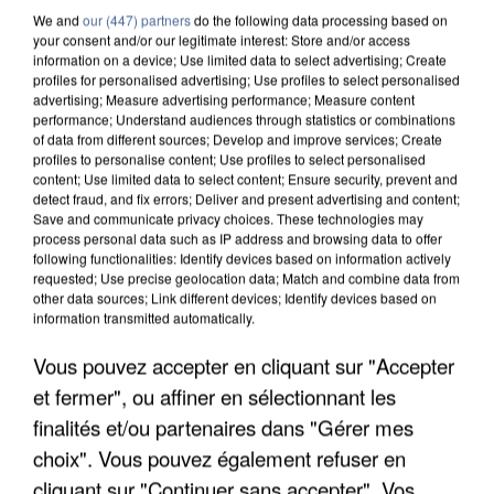
We and
our (447) partners
do the following data processing based on
your consent and/or our legitimate interest: Store and/or access
information on a device; Use limited data to select advertising; Create
profiles for personalised advertising; Use profiles to select personalised
advertising; Measure advertising performance; Measure content
performance; Understand audiences through statistics or combinations
of data from different sources; Develop and improve services; Create
profiles to personalise content; Use profiles to select personalised
content; Use limited data to select content; Ensure security, prevent and
detect fraud, and fix errors; Deliver and present advertising and content;
Save and communicate privacy choices. These technologies may
process personal data such as IP address and browsing data to offer
following functionalities: Identify devices based on information actively
requested; Use precise geolocation data; Match and combine data from
other data sources; Link different devices; Identify devices based on
APRÈS TOUTES CES CANICULES, LES REFUGES
information transmitted automatically.
DE FAUNE SAUVAGE SONT...
Vous pouvez accepter en cliquant sur "Accepter
et fermer", ou affiner en sélectionnant les
finalités et/ou partenaires dans "Gérer mes
choix". Vous pouvez également refuser en
cliquant sur "Continuer sans accepter". Vos