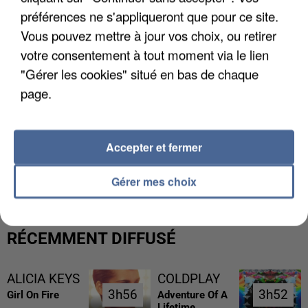
préférences ne s'appliqueront que pour ce site.
Vous pouvez mettre à jour vos choix, ou retirer
votre consentement à tout moment via le lien
"Gérer les cookies" situé en bas de chaque
page.
Accepter et fermer
L’UN DES FONDATEURS SUPPOSÉS DE LA DZ
MAFIA INTERPELLÉ EN ALGÉRIE
Gérer mes choix
RÉCEMMENT DIFFUSÉ
ALICIA KEYS
COLDPLAY
3h56
3h56
3h52
3h52
Girl On Fire
Adventure Of A
Lifetime