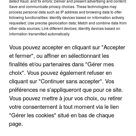
detect fraud, and fix errors; Deliver and present advertising and content;
Save and communicate privacy choices. These technologies may
process personal data such as IP address and browsing data to offer
following functionalities: Identify devices based on information actively
requested; Use precise geolocation data; Match and combine data from
other data sources; Link different devices; Identify devices based on
information transmitted automatically.
Vous pouvez accepter en cliquant sur "Accepter
et fermer", ou affiner en sélectionnant les
finalités et/ou partenaires dans "Gérer mes
6 août 2026
choix". Vous pouvez également refuser en
Gabriel Attal et Raphaël Glucksmann visés par des
cliquant sur "Continuer sans accepter". Vos
ingérences...
préférences ne s'appliqueront que pour ce site.
Sollicité, Sébastien Lecornu annonce un "travail
Vous pouvez mettre à jour vos choix, ou retirer
commun" avec les partis à la rentrée.
votre consentement à tout moment via le lien
"Gérer les cookies" situé en bas de chaque
page.