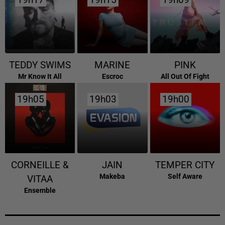
19h17
19h17
19h15
19h15
19h09
19h09
TEDDY SWIMS
MARINE
PINK
Mr Know It All
Escroc
All Out Of Fight
19h05
19h05
19h03
19h03
19h00
19h00
CORNEILLE &
JAIN
TEMPER CITY
Makeba
Self Aware
VITAA
Ensemble