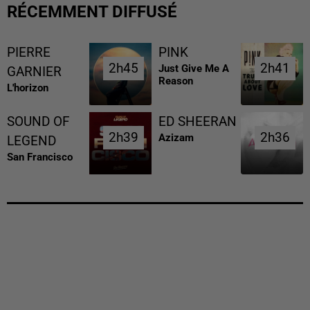
RÉCEMMENT DIFFUSÉ
PIERRE
PINK
2h45
2h45
2h41
2h41
Just Give Me A
GARNIER
Reason
L'horizon
SOUND OF
ED SHEERAN
2h39
2h39
2h36
2h36
Azizam
LEGEND
San Francisco