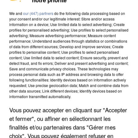
DE SOLIDARITÉ AVEC LES...
We and
our (447) partners
do the following data processing based on
your consent and/or our legitimate interest: Store and/or access
information on a device; Use limited data to select advertising; Create
profiles for personalised advertising; Use profiles to select personalised
advertising; Measure advertising performance; Measure content
performance; Understand audiences through statistics or combinations
of data from different sources; Develop and improve services; Create
profiles to personalise content; Use profiles to select personalised
content; Use limited data to select content; Ensure security, prevent and
detect fraud, and fix errors; Deliver and present advertising and content;
Save and communicate privacy choices. These technologies may
process personal data such as IP address and browsing data to offer
following functionalities: Identify devices based on information actively
requested; Use precise geolocation data; Match and combine data from
other data sources; Link different devices; Identify devices based on
information transmitted automatically.
Vous pouvez accepter en cliquant sur "Accepter
APRÈS TOUTES CES CANICULES, LES REFUGES
et fermer", ou affiner en sélectionnant les
DE FAUNE SAUVAGE SONT...
finalités et/ou partenaires dans "Gérer mes
choix". Vous pouvez également refuser en