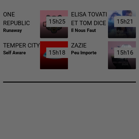
ONE
ELISA TOVATI
15h25
15h25
15h21
15h21
REPUBLIC
ET TOM DICE
Runaway
Il Nous Faut
TEMPER CITY
ZAZIE
15h18
15h18
15h16
15h16
Self Aware
Peu Importe