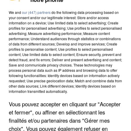
DE SOLIDARITÉ AVEC LES...
We and
our (447) partners
do the following data processing based on
your consent and/or our legitimate interest: Store and/or access
information on a device; Use limited data to select advertising; Create
profiles for personalised advertising; Use profiles to select personalised
advertising; Measure advertising performance; Measure content
performance; Understand audiences through statistics or combinations
of data from different sources; Develop and improve services; Create
profiles to personalise content; Use profiles to select personalised
content; Use limited data to select content; Ensure security, prevent and
detect fraud, and fix errors; Deliver and present advertising and content;
Save and communicate privacy choices. These technologies may
process personal data such as IP address and browsing data to offer
following functionalities: Identify devices based on information actively
requested; Use precise geolocation data; Match and combine data from
other data sources; Link different devices; Identify devices based on
information transmitted automatically.
Vous pouvez accepter en cliquant sur "Accepter
APRÈS TOUTES CES CANICULES, LES REFUGES
et fermer", ou affiner en sélectionnant les
DE FAUNE SAUVAGE SONT...
finalités et/ou partenaires dans "Gérer mes
choix". Vous pouvez également refuser en