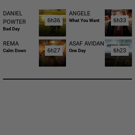
DANIEL
ANGELE
6h36
6h36
6h33
6h33
What You Want
POWTER
Bad Day
REMA
ASAF AVIDAN
6h27
6h27
6h23
6h23
Calm Down
One Day