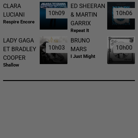
CLARA
ED SHEERAN
10h09
10h09
10h06
10h06
LUCIANI
& MARTIN
Respire Encore
GARRIX
Repeat It
LADY GAGA
BRUNO
10h03
10h03
10h00
10h00
ET BRADLEY
MARS
I Just Might
COOPER
Shallow