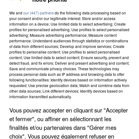
We and
our (447) partners
do the following data processing based on
your consent and/or our legitimate interest: Store and/or access
information on a device; Use limited data to select advertising; Create
profiles for personalised advertising; Use profiles to select personalised
advertising; Measure advertising performance; Measure content
performance; Understand audiences through statistics or combinations
of data from different sources; Develop and improve services; Create
profiles to personalise content; Use profiles to select personalised
content; Use limited data to select content; Ensure security, prevent and
detect fraud, and fix errors; Deliver and present advertising and content;
Save and communicate privacy choices. These technologies may
process personal data such as IP address and browsing data to offer
following functionalities: Identify devices based on information actively
requested; Use precise geolocation data; Match and combine data from
other data sources; Link different devices; Identify devices based on
information transmitted automatically.
APRÈS TOUTES CES CANICULES, LES REFUGES
Vous pouvez accepter en cliquant sur "Accepter
DE FAUNE SAUVAGE SONT...
et fermer", ou affiner en sélectionnant les
finalités et/ou partenaires dans "Gérer mes
choix". Vous pouvez également refuser en