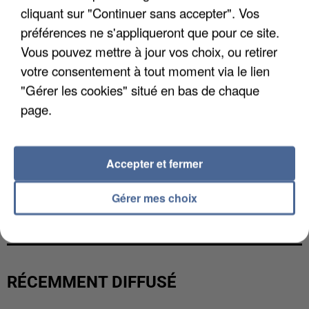
cliquant sur "Continuer sans accepter". Vos
préférences ne s'appliqueront que pour ce site.
Vous pouvez mettre à jour vos choix, ou retirer
votre consentement à tout moment via le lien
"Gérer les cookies" situé en bas de chaque
page.
Accepter et fermer
L’UN DES FONDATEURS SUPPOSÉS DE LA DZ
Gérer mes choix
MAFIA INTERPELLÉ EN ALGÉRIE
RÉCEMMENT DIFFUSÉ