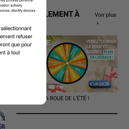
mation actively
vices; Identify devices
ACTUELLEMENT À
Voir plus
GAGNER
 sélectionnant
la
lement refuser
,
eront que pour
nt à tout
TOURNEZ LA ROUE DE L'ÉTÉ !