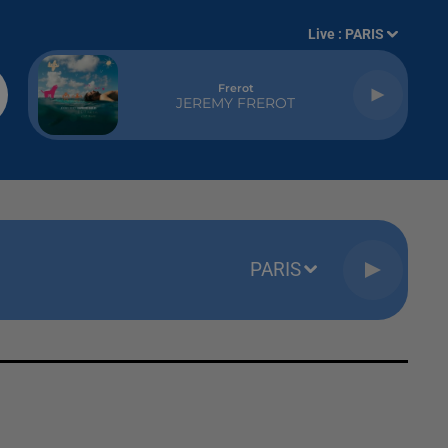
Live :
PARIS
Frerot
JEREMY FREROT
PARIS