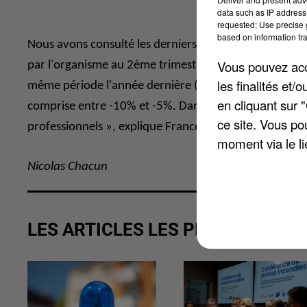
data such as IP address 
requested; Use precise g
based on information tra
Nous avons consulté les derniers indicateurs publiés pa
Vous pouvez acce
par l'organisme au 2ème trimestre 2025. Durant cette p
les finalités et
même période l'année dernière (soit 256.800). Dans l
en cliquant sur 
comprise entre -10% et -5%. Dans le pays, « le volume
ce site. Vous po
professionnels », explique France Travail.
moment via le li
Nicolas Chacun
LES ARTICLES LES PLUS VUS