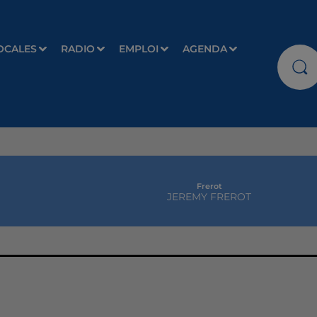
OCALES
RADIO
EMPLOI
AGENDA
Frerot
JEREMY FREROT