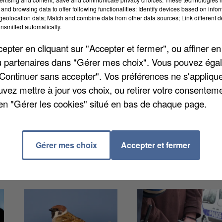
and browsing data to offer following functionalities: Identify devices based on infor
eolocation data; Match and combine data from other data sources; Link different de
nsmitted automatically.
r France Travail. Ils couvrent les offres d'emploi diffusées
pter en cliquant sur "Accepter et fermer", ou affiner en
ériode, il y en a eu 2,5 millions. C'est -9,2% de moins que 
/ou partenaires dans "Gérer mes choix". Vous pouvez éga
a Somme, la chute du nombre d'offres d'emplois a été forte
"Continuer sans accepter". Vos préférences ne s'appliqu
 d'offres baisse pour la plupart des domaines
uvez mettre à jour vos choix, ou retirer votre consenteme
en "Gérer les cookies" situé en bas de chaque page.
Gérer mes choix
Accepter et fermer