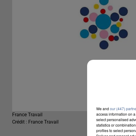
We and
our (447) partn
access information on a 
France Travail
select personalised ad
Crédit :
France Travail
statistics or combinatio
profiles to select person
Deliver and present adv