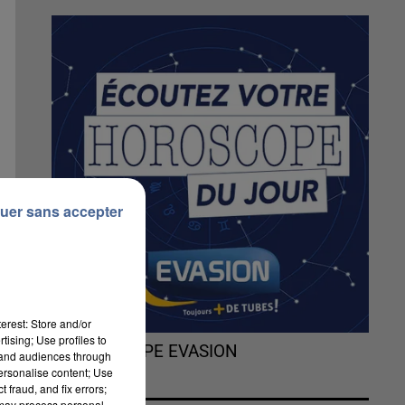
uer sans accepter
erest: Store and/or
tising; Use profiles to
L'HOROSCOPE EVASION
tand audiences through
personalise content; Use
 fraud, and fix errors;
 may process personal