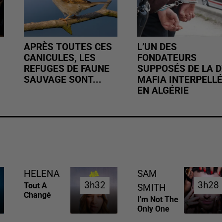
APRÈS TOUTES CES
L’UN DES
CANICULES, LES
FONDATEURS
REFUGES DE FAUNE
SUPPOSÉS DE LA D
SAUVAGE SONT...
MAFIA INTERPELL
EN ALGÉRIE
HELENA
SAM
3h32
3h32
3h28
3h28
Tout A
SMITH
Changé
I'm Not The
Only One