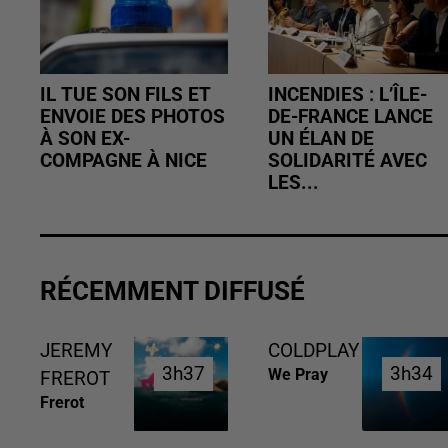
IL TUE SON FILS ET
INCENDIES : L’ÎLE-
ENVOIE DES PHOTOS
DE-FRANCE LANCE
À SON EX-
UN ÉLAN DE
COMPAGNE À NICE
SOLIDARITÉ AVEC
LES...
RÉCEMMENT DIFFUSÉ
JEREMY
COLDPLAY
3h37
3h37
3h34
3h34
We Pray
FREROT
Frerot