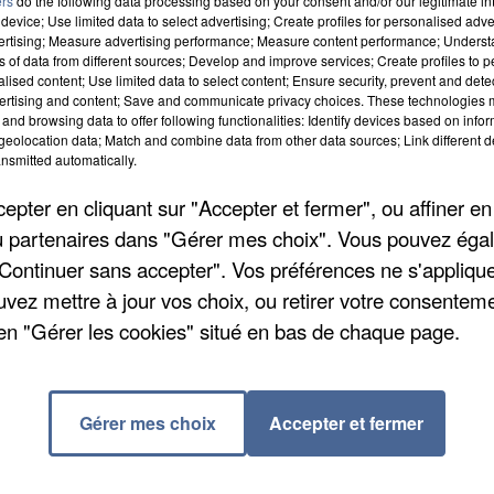
ers
do the following data processing based on your consent and/or our legitimate int
device; Use limited data to select advertising; Create profiles for personalised adver
vertising; Measure advertising performance; Measure content performance; Unders
ns of data from different sources; Develop and improve services; Create profiles to 
alised content; Use limited data to select content; Ensure security, prevent and detect
ertising and content; Save and communicate privacy choices. These technologies
and browsing data to offer following functionalities: Identify devices based on infor
eolocation data; Match and combine data from other data sources; Link different de
nsmitted automatically.
ns la ville, demain et dimanche : 280 artisans et
pter en cliquant sur "Accepter et fermer", ou affiner en
onger vraiment à l’époque du Moyen-Age. Avec le
/ou partenaires dans "Gérer mes choix". Vous pouvez éga
l samedi soir, sur la place du Châtel. Avant
"Continuer sans accepter". Vos préférences ne s'appliqu
 près de 700 participants costumés. L’entrée sur plac
uvez mettre à jour vos choix, ou retirer votre consenteme
vous enfilez un costume sur place. C’est gratuit pour le
en "Gérer les cookies" situé en bas de chaque page.
et leur accompagnateur.
Gérer mes choix
Accepter et fermer