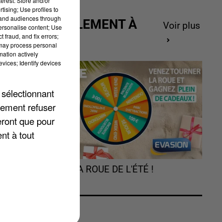
erest: Store and/or
tising; Use profiles to
tand audiences through
ACTUELLEMENT À
Voir plus
personalise content; Use
GAGNER
 fraud, and fix errors;
 may process personal
mation actively
vices; Identify devices
 sélectionnant
lement refuser
eront que pour
e
nt à tout
s
TOURNEZ LA ROUE DE L'ÉTÉ !