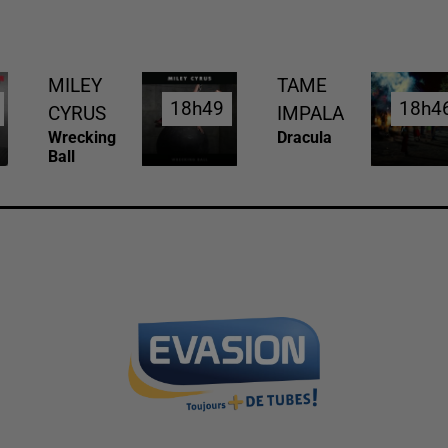
MILEY
TAME
18h49
18h49
18h4
18h4
CYRUS
IMPALA
Wrecking
Dracula
Ball