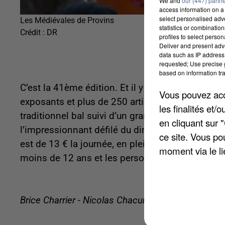
We and
our (447) partn
access information on a 
select personalised ad
Les Médiévales de Provins
statistics or combinatio
Crédit :
DR
profiles to select person
Deliver and present adv
data such as IP address 
requested; Use precise g
based on information tra
C’est la 41ème édition. Et il y aura du monde da
Vous pouvez acce
exposants et plus de 250 artistes. Pour vous pl
les finalités et
traditionnel bal suivi d’un grand concert médiéva
en cliquant sur 
l’impressionnant défilé du dimanche qui réunira
ce site. Vous po
est de 13 € la journée, en plein tarif, mais 9 si 
moment via le li
moins de 12 ans et les personnes handicapées 
Brice Charrier - Nicolas Chacun