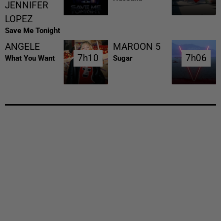
JENNIFER
LOPEZ
Save Me Tonight
ANGELE
MAROON 5
7h10
7h10
7h06
7h06
What You Want
Sugar