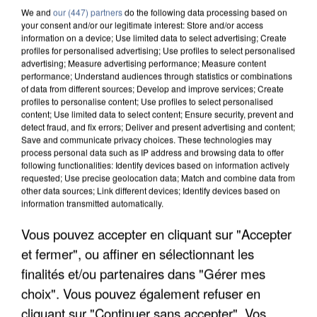
We and
our (447) partners
do the following data processing based on
your consent and/or our legitimate interest: Store and/or access
information on a device; Use limited data to select advertising; Create
profiles for personalised advertising; Use profiles to select personalised
advertising; Measure advertising performance; Measure content
performance; Understand audiences through statistics or combinations
of data from different sources; Develop and improve services; Create
profiles to personalise content; Use profiles to select personalised
content; Use limited data to select content; Ensure security, prevent and
detect fraud, and fix errors; Deliver and present advertising and content;
Save and communicate privacy choices. These technologies may
process personal data such as IP address and browsing data to offer
following functionalities: Identify devices based on information actively
requested; Use precise geolocation data; Match and combine data from
other data sources; Link different devices; Identify devices based on
APRÈS TOUTES CES CANICULES, LES REFUGES
information transmitted automatically.
DE FAUNE SAUVAGE SONT...
Vous pouvez accepter en cliquant sur "Accepter
et fermer", ou affiner en sélectionnant les
finalités et/ou partenaires dans "Gérer mes
choix". Vous pouvez également refuser en
cliquant sur "Continuer sans accepter". Vos