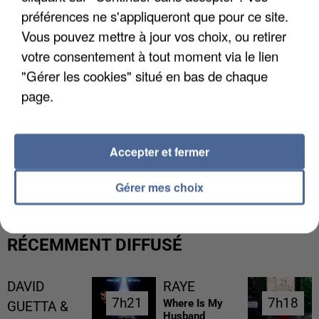
préférences ne s'appliqueront que pour ce site.
Vous pouvez mettre à jour vos choix, ou retirer
votre consentement à tout moment via le lien
"Gérer les cookies" situé en bas de chaque
page.
Accepter et fermer
L’UN DES FONDATEURS SUPPOSÉS DE LA DZ
MAFIA INTERPELLÉ EN ALGÉRIE
Gérer mes choix
RÉCEMMENT DIFFUSÉ
DAVID
RAYE
7h21
7h21
7h18
7h18
Where Is My
GUETTA &
Husband