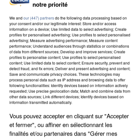
notre priorité
INCENDIES : L’ÎLE-DE-FRANCE LANCE UN ÉLAN
DE SOLIDARITÉ AVEC LES...
We and
our (447) partners
do the following data processing based on
your consent and/or our legitimate interest: Store and/or access
information on a device; Use limited data to select advertising; Create
profiles for personalised advertising; Use profiles to select personalised
advertising; Measure advertising performance; Measure content
performance; Understand audiences through statistics or combinations
of data from different sources; Develop and improve services; Create
profiles to personalise content; Use profiles to select personalised
content; Use limited data to select content; Ensure security, prevent and
detect fraud, and fix errors; Deliver and present advertising and content;
Save and communicate privacy choices. These technologies may
process personal data such as IP address and browsing data to offer
following functionalities: Identify devices based on information actively
requested; Use precise geolocation data; Match and combine data from
other data sources; Link different devices; Identify devices based on
information transmitted automatically.
Vous pouvez accepter en cliquant sur "Accepter
et fermer", ou affiner en sélectionnant les
APRÈS TOUTES CES CANICULES, LES REFUGES
DE FAUNE SAUVAGE SONT...
finalités et/ou partenaires dans "Gérer mes