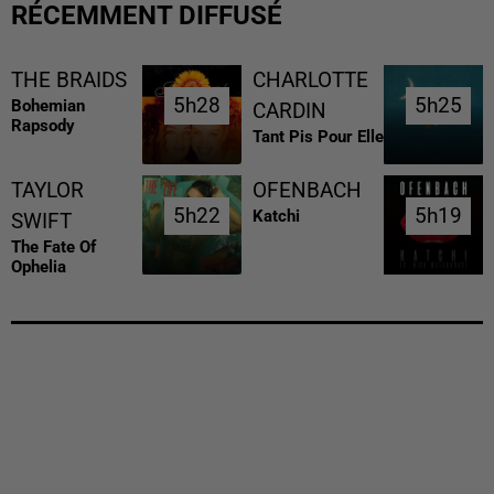
RÉCEMMENT DIFFUSÉ
THE BRAIDS
CHARLOTTE
5h28
5h28
5h25
5h25
Bohemian
CARDIN
Rapsody
Tant Pis Pour Elle
TAYLOR
OFENBACH
5h22
5h22
5h19
5h19
Katchi
SWIFT
The Fate Of
Ophelia