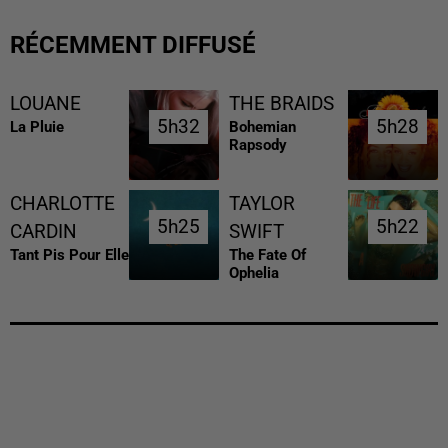
RÉCEMMENT DIFFUSÉ
LOUANE
THE BRAIDS
5h32
5h32
5h28
5h28
La Pluie
Bohemian
Rapsody
CHARLOTTE
TAYLOR
5h25
5h25
5h22
5h22
CARDIN
SWIFT
Tant Pis Pour Elle
The Fate Of
Ophelia