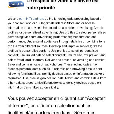
Le respect de votre vie privée est
notre priorité
INCENDIES : L’ÎLE-DE-FRANCE LANCE UN ÉLAN
DE SOLIDARITÉ AVEC LES...
We and
our (447) partners
do the following data processing based on
your consent and/or our legitimate interest: Store and/or access
information on a device; Use limited data to select advertising; Create
profiles for personalised advertising; Use profiles to select personalised
advertising; Measure advertising performance; Measure content
performance; Understand audiences through statistics or combinations
of data from different sources; Develop and improve services; Create
profiles to personalise content; Use profiles to select personalised
content; Use limited data to select content; Ensure security, prevent and
detect fraud, and fix errors; Deliver and present advertising and content;
Save and communicate privacy choices. These technologies may
process personal data such as IP address and browsing data to offer
following functionalities: Identify devices based on information actively
requested; Use precise geolocation data; Match and combine data from
other data sources; Link different devices; Identify devices based on
information transmitted automatically.
Vous pouvez accepter en cliquant sur "Accepter
et fermer", ou affiner en sélectionnant les
APRÈS TOUTES CES CANICULES, LES REFUGES
finalités et/ou partenaires dans "Gérer mes