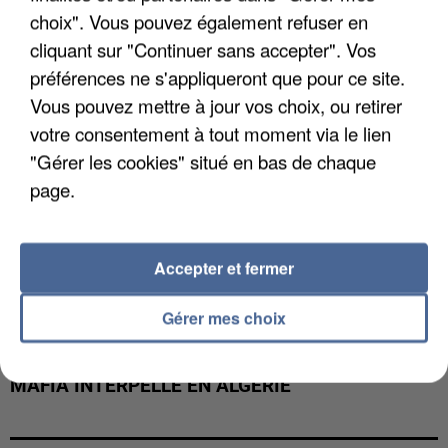
DE FAUNE SAUVAGE SONT...
choix". Vous pouvez également refuser en
cliquant sur "Continuer sans accepter". Vos
préférences ne s'appliqueront que pour ce site.
Vous pouvez mettre à jour vos choix, ou retirer
votre consentement à tout moment via le lien
"Gérer les cookies" situé en bas de chaque
page.
Accepter et fermer
Gérer mes choix
L’UN DES FONDATEURS SUPPOSÉS DE LA DZ
MAFIA INTERPELLÉ EN ALGÉRIE