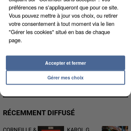
préférences ne s'appliqueront que pour ce site.
Vous pouvez mettre à jour vos choix, ou retirer
votre consentement à tout moment via le lien
"Gérer les cookies" situé en bas de chaque
page.
Accepter et fermer
L’UN DES FONDATEURS SUPPOSÉS DE LA DZ
Gérer mes choix
MAFIA INTERPELLÉ EN ALGÉRIE
RÉCEMMENT DIFFUSÉ
CORNEILLE &
KAROL G