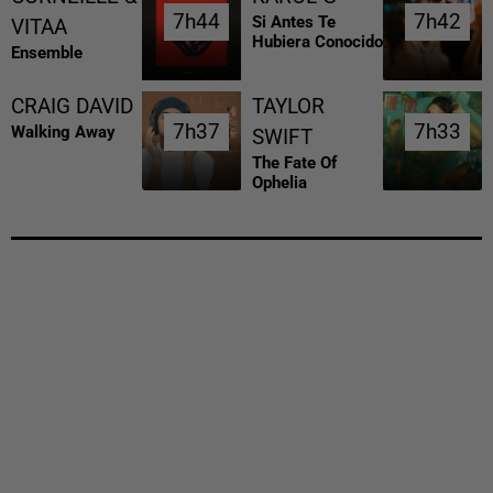
7h44
7h44
7h42
7h42
Si Antes Te
VITAA
Hubiera Conocido
Ensemble
CRAIG DAVID
TAYLOR
7h37
7h37
7h33
7h33
Walking Away
SWIFT
The Fate Of
Ophelia