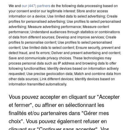
We and
our (447) partners
do the following data processing based on
your consent and/or our legitimate interest: Store and/or access
information on a device; Use limited data to select advertising; Create
profiles for personalised advertising; Use profiles to select personalised
advertising; Measure advertising performance; Measure content
performance; Understand audiences through statistics or combinations
of data from different sources; Develop and improve services; Create
profiles to personalise content; Use profiles to select personalised
content; Use limited data to select content; Ensure security, prevent and
detect fraud, and fix errors; Deliver and present advertising and content;
Save and communicate privacy choices. These technologies may
process personal data such as IP address and browsing data to offer
following functionalities: Identify devices based on information actively
requested; Use precise geolocation data; Match and combine data from
other data sources; Link different devices; Identify devices based on
information transmitted automatically.
APRÈS TOUTES CES CANICULES, LES REFUGES
Vous pouvez accepter en cliquant sur "Accepter
DE FAUNE SAUVAGE SONT...
et fermer", ou affiner en sélectionnant les
finalités et/ou partenaires dans "Gérer mes
choix". Vous pouvez également refuser en
cliquant sur "Continuer sans accepter". Vos