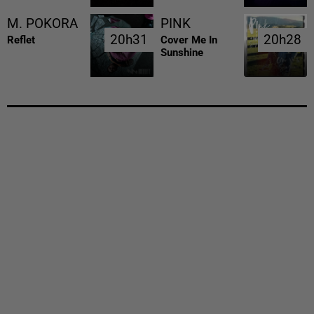
M. POKORA
PINK
20h31
20h31
20h28
20h28
Reflet
Cover Me In
Sunshine