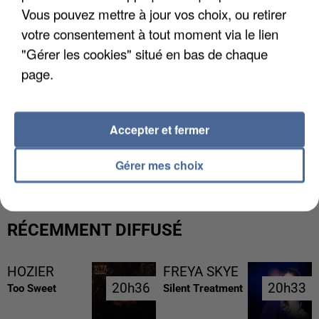
Vous pouvez mettre à jour vos choix, ou retirer
votre consentement à tout moment via le lien
"Gérer les cookies" situé en bas de chaque
page.
Accepter et fermer
L’UN DES FONDATEURS SUPPOSÉS DE LA DZ
MAFIA INTERPELLÉ EN ALGÉRIE
Gérer mes choix
RÉCEMMENT DIFFUSÉ
HOZIER
FREYA SKYE
20h36
20h36
20h33
20h33
Too Sweet
Silent Treatment