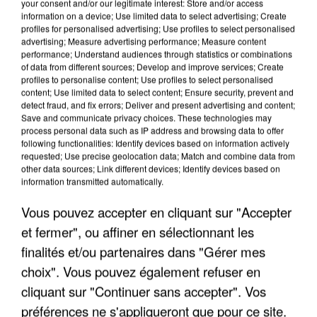
your consent and/or our legitimate interest: Store and/or access
information on a device; Use limited data to select advertising; Create
profiles for personalised advertising; Use profiles to select personalised
advertising; Measure advertising performance; Measure content
performance; Understand audiences through statistics or combinations
of data from different sources; Develop and improve services; Create
profiles to personalise content; Use profiles to select personalised
content; Use limited data to select content; Ensure security, prevent and
detect fraud, and fix errors; Deliver and present advertising and content;
Save and communicate privacy choices. These technologies may
process personal data such as IP address and browsing data to offer
following functionalities: Identify devices based on information actively
requested; Use precise geolocation data; Match and combine data from
other data sources; Link different devices; Identify devices based on
APRÈS TOUTES CES CANICULES, LES REFUGES
information transmitted automatically.
DE FAUNE SAUVAGE SONT...
Vous pouvez accepter en cliquant sur "Accepter
et fermer", ou affiner en sélectionnant les
finalités et/ou partenaires dans "Gérer mes
choix". Vous pouvez également refuser en
cliquant sur "Continuer sans accepter". Vos
préférences ne s'appliqueront que pour ce site.