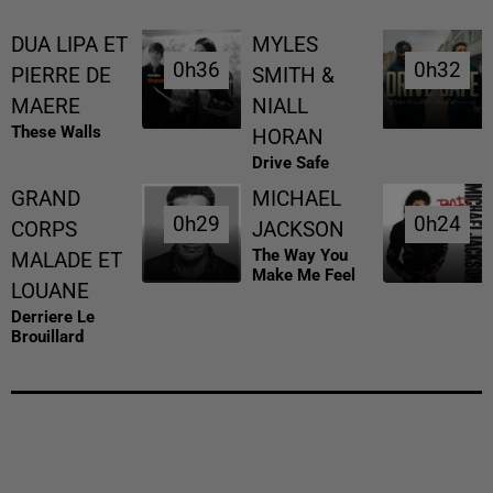
DUA LIPA ET
MYLES
0h36
0h36
0h32
0h32
PIERRE DE
SMITH &
MAERE
NIALL
These Walls
HORAN
Drive Safe
GRAND
MICHAEL
0h29
0h29
0h24
0h24
CORPS
JACKSON
The Way You
MALADE ET
Make Me Feel
LOUANE
Derriere Le
Brouillard