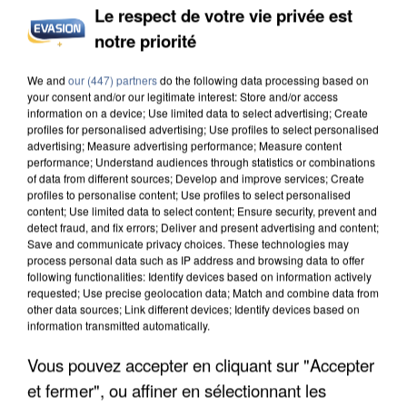
MAFIA INTERPELLÉ EN ALGÉRIE
Le respect de votre vie privée est
notre priorité
We and
our (447) partners
do the following data processing based on
your consent and/or our legitimate interest: Store and/or access
information on a device; Use limited data to select advertising; Create
profiles for personalised advertising; Use profiles to select personalised
advertising; Measure advertising performance; Measure content
performance; Understand audiences through statistics or combinations
of data from different sources; Develop and improve services; Create
profiles to personalise content; Use profiles to select personalised
content; Use limited data to select content; Ensure security, prevent and
detect fraud, and fix errors; Deliver and present advertising and content;
Save and communicate privacy choices. These technologies may
process personal data such as IP address and browsing data to offer
following functionalities: Identify devices based on information actively
requested; Use precise geolocation data; Match and combine data from
other data sources; Link different devices; Identify devices based on
information transmitted automatically.
UN SECOND CADRE DE LA DZ MAFIA
INTERPELLÉ EN ALGÉRIE
Vous pouvez accepter en cliquant sur "Accepter
et fermer", ou affiner en sélectionnant les