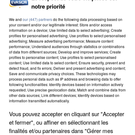
notre priorité
L’UN DES FONDATEURS SUPPOSÉS DE LA DZ
MAFIA INTERPELLÉ EN ALGÉRIE
We and
our (447) partners
do the following data processing based on
your consent and/or our legitimate interest: Store and/or access
information on a device; Use limited data to select advertising; Create
profiles for personalised advertising; Use profiles to select personalised
advertising; Measure advertising performance; Measure content
performance; Understand audiences through statistics or combinations
of data from different sources; Develop and improve services; Create
profiles to personalise content; Use profiles to select personalised
content; Use limited data to select content; Ensure security, prevent and
detect fraud, and fix errors; Deliver and present advertising and content;
Save and communicate privacy choices. These technologies may
process personal data such as IP address and browsing data to offer
following functionalities: Identify devices based on information actively
requested; Use precise geolocation data; Match and combine data from
other data sources; Link different devices; Identify devices based on
information transmitted automatically.
Vous pouvez accepter en cliquant sur "Accepter
et fermer", ou affiner en sélectionnant les
UN SECOND CADRE DE LA DZ MAFIA
finalités et/ou partenaires dans "Gérer mes
INTERPELLÉ EN ALGÉRIE