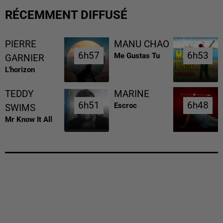
RÉCEMMENT DIFFUSÉ
PIERRE
MANU CHAO
6h57
6h57
6h53
6h53
Me Gustas Tu
GARNIER
L'horizon
TEDDY
MARINE
6h51
6h51
6h48
6h48
Escroc
SWIMS
Mr Know It All