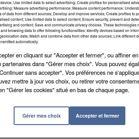
device; Use limited data to select advertising; Create profiles for personalised adver
vertising; Measure advertising performance; Measure content performance; Unders
ns of data from different sources; Develop and improve services; Create profiles to 
alised content; Use limited data to select content; Ensure security, prevent and detect
ertising and content; Save and communicate privacy choices. These technologies
and browsing data to offer following functionalities: Identify devices based on infor
eolocation data; Match and combine data from other data sources; Link different de
nsmitted automatically.
 biodégradables pour la collecte des déchets végétaux
 samedi 2 avril inclus, via l'association Emmaüs. Aprè
pter en cliquant sur "Accepter et fermer", ou affiner en
compter du mardi 5 avril 2022, sur présentation d'un
/ou partenaires dans "Gérer mes choix". Vous pouvez éga
. Il faudra se rendre dans les locaux de l'association
"Continuer sans accepter". Vos préférences ne s'appliqu
artier Voisinlieu (Horaires : du mardi au vendredi 
uvez mettre à jour vos choix, ou retirer votre consenteme
h et de 14h à 16h). La collecte des végétaux, elle,
en "Gérer les cookies" situé en bas de chaque page.
our plus d'infos, appelez le 0800 00 60 40, gratuit
Gérer mes choix
Accepter et fermer