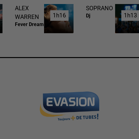
ALEX
SOPRANO
1h16
1h16
1h13
1h13
Dj
WARREN
Fever Dream