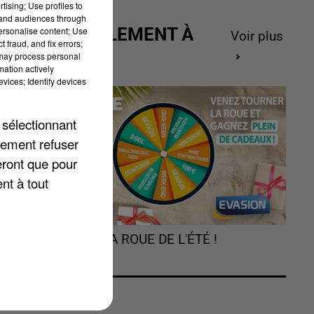
tising; Use profiles to
tand audiences through
ACTUELLEMENT À
personalise content; Use
Voir plus
 fraud, and fix errors;
GAGNER
 may process personal
mation actively
vices; Identify devices
s
 sélectionnant
lement refuser
eront que pour
de
nt à tout
TOURNEZ LA ROUE DE L'ÉTÉ !