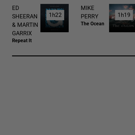
ED
MIKE
1h22
1h22
1h19
1h19
SHEERAN
PERRY
The Ocean
& MARTIN
GARRIX
Repeat It