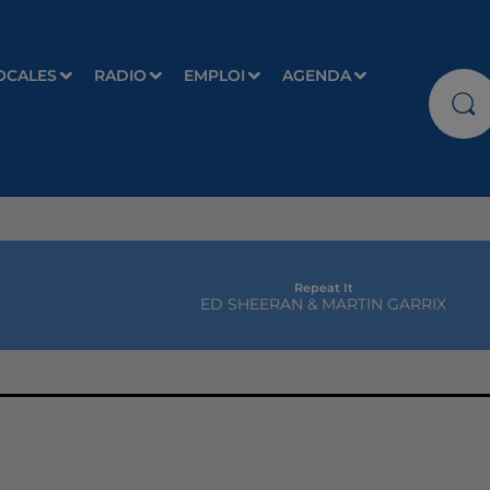
OCALES
RADIO
EMPLOI
AGENDA
Repeat It
ED SHEERAN & MARTIN GARRIX