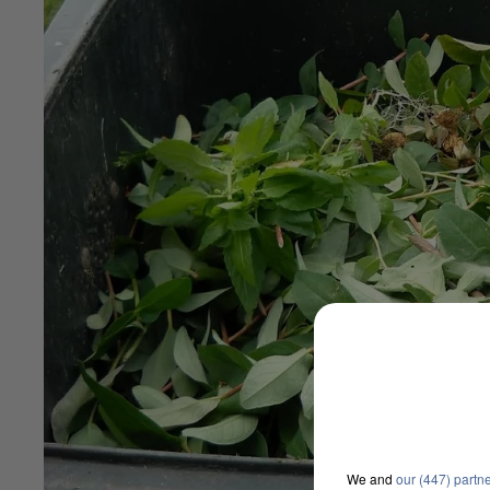
We and
our (447) partn