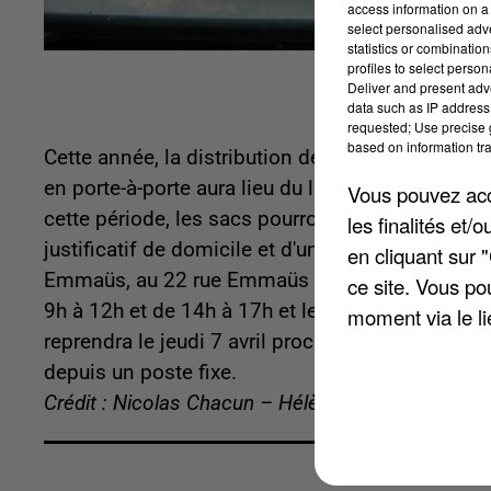
access information on a 
select personalised ad
statistics or combinatio
profiles to select person
Deliver and present adv
data such as IP address 
requested; Use precise g
based on information tra
Cette année, la distribution des sacs en papier
en porte-à-porte aura lieu du lundi 14 février au
Vous pouvez acce
cette période, les sacs pourront être retirés, à 
les finalités et
justificatif de domicile et d'une pièce d'identité
en cliquant sur 
Emmaüs, au 22 rue Emmaüs à Beauvais dans le Qu
ce site. Vous po
9h à 12h et de 14h à 17h et le samedi de 9h à 12
moment via le li
reprendra le jeudi 7 avril prochain à Beauvais. P
depuis un poste fixe.
Crédit : Nicolas Chacun – Hélène Virat