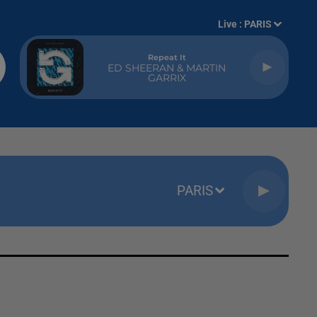
Live :
PARIS
Repeat It
ED SHEERAN & MARTIN
GARRIX
PARIS