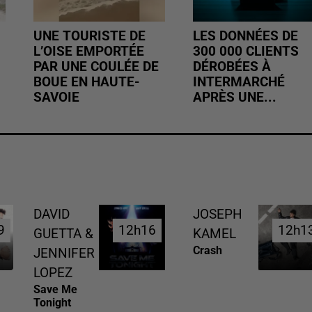
UNE TOURISTE DE
LES DONNÉES DE
L’OISE EMPORTÉE
300 000 CLIENTS
PAR UNE COULÉE DE
DÉROBÉES À
BOUE EN HAUTE-
INTERMARCHÉ
SAVOIE
APRÈS UNE...
DAVID
JOSEPH
9
9
12h16
12h16
12h1
12h1
GUETTA &
KAMEL
Crash
JENNIFER
LOPEZ
Save Me
Tonight