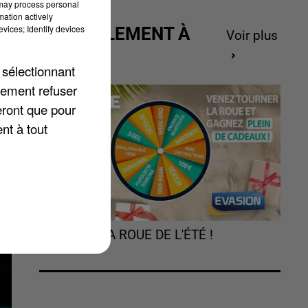
 may process personal
mation actively
vices; Identify devices
ACTUELLEMENT À
 à
Voir plus
GAGNER
er
 sélectionnant
lement refuser
eront que pour
nt à tout
TOURNEZ LA ROUE DE L'ÉTÉ !