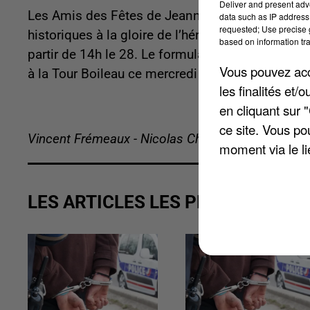
Deliver and present adv
Les Amis des Fêtes de Jeanne Hachette recherche
data such as IP address 
requested; Use precise g
historiques à la gloire de l’héroïne médiévale loca
based on information tra
partir de 14h le 28. Le formulaire d’inscription e
Vous pouvez acce
à la Tour Boileau ce mercredi 17 juin de 10h à 
les finalités et
en cliquant sur 
ce site. Vous po
Vincent Frémeaux - Nicolas Chacun
moment via le li
LES ARTICLES LES PLUS VUS