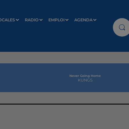
OCALES
RADIO
EMPLOI
AGENDA
Never Going Home
KUNGS