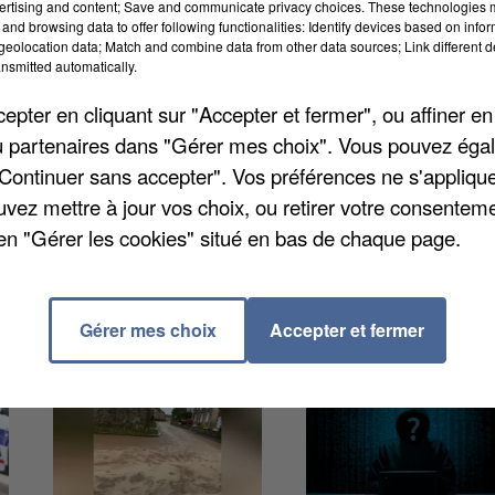
ertising and content; Save and communicate privacy choices. These technologies
nt toujours des figurants pour leurs défilés
and browsing data to offer following functionalities: Identify devices based on infor
eolocation data; Match and combine data from other data sources; Link different de
le. Il faut être disponible à partir de 19h le 27 juin et
nsmitted automatically.
st
à télécharger sur le site de l’association
et à ramen
pter en cliquant sur "Accepter et fermer", ou affiner en
19h ou ce samedi 20 de 9h à 13h.
/ou partenaires dans "Gérer mes choix". Vous pouvez éga
"Continuer sans accepter". Vos préférences ne s'appliqu
uvez mettre à jour vos choix, ou retirer votre consenteme
en "Gérer les cookies" situé en bas de chaque page.
Gérer mes choix
Accepter et fermer