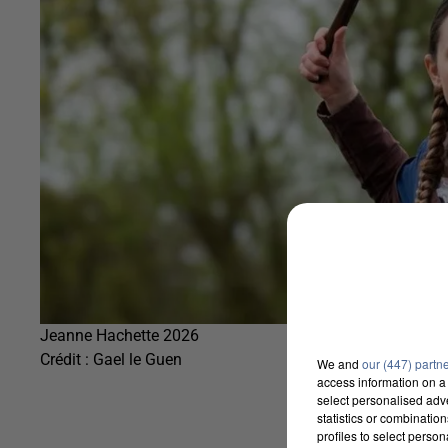
Jeanne Hachette 2026
Crédit :
Gael le Guen
We and
our (447) partn
access information on a 
select personalised ad
statistics or combinatio
profiles to select person