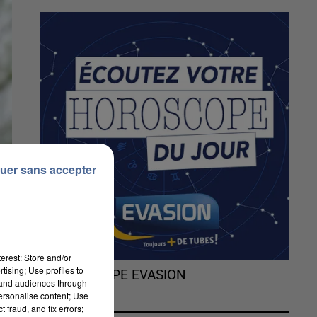
uer sans accepter
erest: Store and/or
tising; Use profiles to
L'HOROSCOPE EVASION
tand audiences through
personalise content; Use
 fraud, and fix errors;