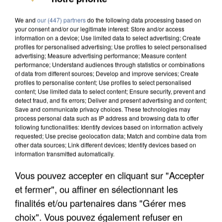
We and
our (447) partners
do the following data processing based on
your consent and/or our legitimate interest: Store and/or access
information on a device; Use limited data to select advertising; Create
profiles for personalised advertising; Use profiles to select personalised
advertising; Measure advertising performance; Measure content
performance; Understand audiences through statistics or combinations
of data from different sources; Develop and improve services; Create
profiles to personalise content; Use profiles to select personalised
content; Use limited data to select content; Ensure security, prevent and
detect fraud, and fix errors; Deliver and present advertising and content;
Save and communicate privacy choices. These technologies may
process personal data such as IP address and browsing data to offer
following functionalities: Identify devices based on information actively
requested; Use precise geolocation data; Match and combine data from
other data sources; Link different devices; Identify devices based on
information transmitted automatically.
Vous pouvez accepter en cliquant sur "Accepter
APRÈS TOUTES CES CANICULES, LES REFUGES
DE FAUNE SAUVAGE SONT...
et fermer", ou affiner en sélectionnant les
finalités et/ou partenaires dans "Gérer mes
choix". Vous pouvez également refuser en