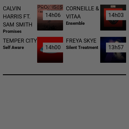
CALVIN
CORNEILLE &
14h06
14h06
14h03
14h03
HARRIS FT.
VITAA
Ensemble
SAM SMITH
Promises
TEMPER CITY
FREYA SKYE
14h00
14h00
13h57
13h57
Self Aware
Silent Treatment