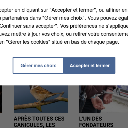
s plus directs sont prévus, comme la ligne 9 qui mettra
pter en cliquant sur "Accepter et fermer", ou affiner en
iens. Et ça n'est pas tout : des navettes vont voir le
/ou partenaires dans "Gérer mes choix". Vous pouvez éga
rt à la demande est prévu. Plus d'infos sur
"Continuer sans accepter". Vos préférences ne s'appliqu
uvez mettre à jour vos choix, ou retirer votre consenteme
en "Gérer les cookies" situé en bas de chaque page.
Gérer mes choix
Accepter et fermer
APRÈS TOUTES CES
L’UN DES
CANICULES, LES
FONDATEURS