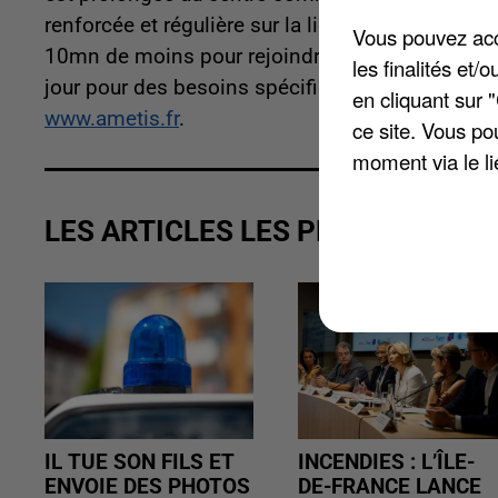
renforcée et régulière sur la ligne 7. Des trajet
Vous pouvez acce
10mn de moins pour rejoindre le centre-ville d'Am
les finalités et
jour pour des besoins spécifiques, et du transpo
en cliquant sur 
www.ametis.fr
.
ce site. Vous po
moment via le li
LES ARTICLES LES PLUS VUS
IL TUE SON FILS ET
INCENDIES : L’ÎLE-
ENVOIE DES PHOTOS
DE-FRANCE LANCE