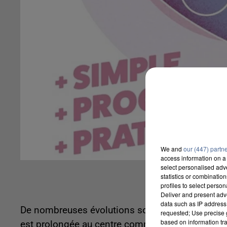
We and
our (447) partn
access information on a 
select personalised ad
statistics or combinatio
profiles to select person
Deliver and present adv
data such as IP address 
De nombreuses évolutions sont prévues pour la re
requested; Use precise g
based on information tra
est prolongée au centre commercial nord via Sain