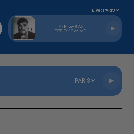
Live :
PARIS
Mr Know It All
TEDDY SWIMS
PARIS