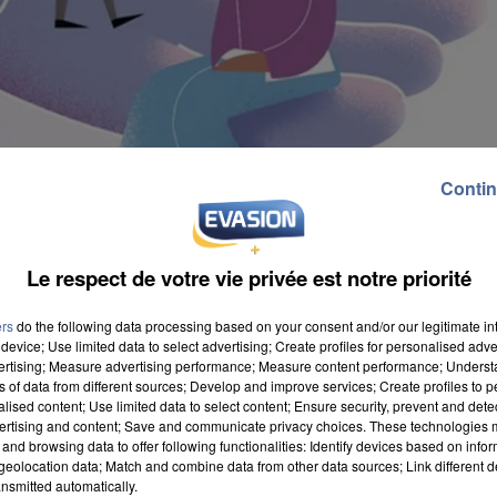
Contin
Le respect de votre vie privée est notre priorité
ers
do the following data processing based on your consent and/or our legitimate int
device; Use limited data to select advertising; Create profiles for personalised adver
vertising; Measure advertising performance; Measure content performance; Unders
ns of data from different sources; Develop and improve services; Create profiles to 
alised content; Use limited data to select content; Ensure security, prevent and detect
ertising and content; Save and communicate privacy choices. These technologies
and browsing data to offer following functionalities: Identify devices based on infor
ntrée. L'offre de transport a été revue. La ligne Lian
eolocation data; Match and combine data from other data sources; Link different de
nsmitted automatically.
t-Ladre. Par ailleurs, la fréquence de passage est