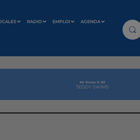
OCALES
RADIO
EMPLOI
AGENDA
Mr Know It All
TEDDY SWIMS