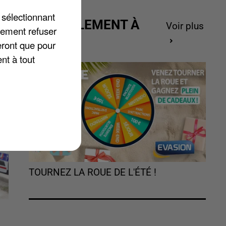
 sélectionnant
ACTUELLEMENT À
Voir plus
lement refuser
GAGNER
eront que pour
nt à tout
TOURNEZ LA ROUE DE L'ÉTÉ !