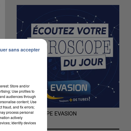
uer sans accepter
erest: Store and/or
tising; Use profiles to
tand audiences through
personalise content; Use
 fraud, and fix errors;
 may process personal
L'HOROSCOPE EVASION
mation actively
e
vices; Identify devices