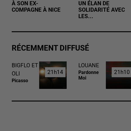
À SON EX-
UN ÉLAN DE
COMPAGNE À NICE
SOLIDARITÉ AVEC
LES...
RÉCEMMENT DIFFUSÉ
BIGFLO ET
LOUANE
21h14
21h14
21h10
21h10
Pardonne
OLI
Moi
Picasso