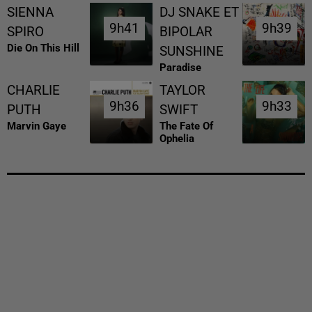
SIENNA
DJ SNAKE ET
9h41
9h41
9h39
9h39
SPIRO
BIPOLAR
Die On This Hill
SUNSHINE
Paradise
CHARLIE
TAYLOR
9h36
9h36
9h33
9h33
PUTH
SWIFT
Marvin Gaye
The Fate Of
Ophelia