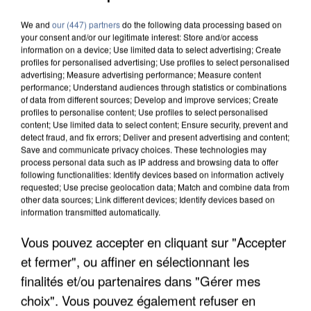
We and
our (447) partners
do the following data processing based on
your consent and/or our legitimate interest: Store and/or access
information on a device; Use limited data to select advertising; Create
profiles for personalised advertising; Use profiles to select personalised
advertising; Measure advertising performance; Measure content
performance; Understand audiences through statistics or combinations
of data from different sources; Develop and improve services; Create
profiles to personalise content; Use profiles to select personalised
content; Use limited data to select content; Ensure security, prevent and
detect fraud, and fix errors; Deliver and present advertising and content;
Save and communicate privacy choices. These technologies may
process personal data such as IP address and browsing data to offer
following functionalities: Identify devices based on information actively
requested; Use precise geolocation data; Match and combine data from
other data sources; Link different devices; Identify devices based on
information transmitted automatically.
APRÈS TOUTES CES CANICULES, LES REFUGES
Vous pouvez accepter en cliquant sur "Accepter
DE FAUNE SAUVAGE SONT...
et fermer", ou affiner en sélectionnant les
finalités et/ou partenaires dans "Gérer mes
choix". Vous pouvez également refuser en