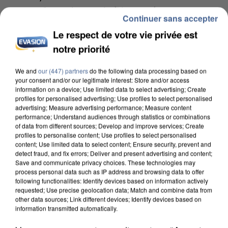
commun" avec les partis à la rentrée.
Continuer sans accepter
Le respect de votre vie privée est
notre priorité
We and
our (447) partners
do the following data processing based on
your consent and/or our legitimate interest: Store and/or access
information on a device; Use limited data to select advertising; Create
profiles for personalised advertising; Use profiles to select personalised
advertising; Measure advertising performance; Measure content
performance; Understand audiences through statistics or combinations
of data from different sources; Develop and improve services; Create
profiles to personalise content; Use profiles to select personalised
content; Use limited data to select content; Ensure security, prevent and
detect fraud, and fix errors; Deliver and present advertising and content;
Save and communicate privacy choices. These technologies may
process personal data such as IP address and browsing data to offer
following functionalities: Identify devices based on information actively
requested; Use precise geolocation data; Match and combine data from
6 août 2026
other data sources; Link different devices; Identify devices based on
Une touriste de l’Oise emportée par une coulée de
information transmitted automatically.
boue en Haute-Savoie