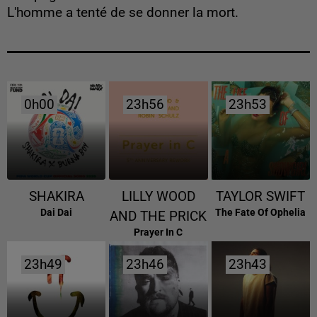
L'homme a tenté de se donner la mort.
0h00
0h00
23h56
23h56
23h53
23h53
SHAKIRA
LILLY WOOD
TAYLOR SWIFT
Dai Dai
The Fate Of Ophelia
AND THE PRICK
Prayer In C
23h49
23h49
23h46
23h46
23h43
23h43