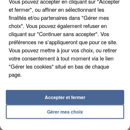
Vous pouvez accepter en cliquant sur "Accepter
Son corps a été retrouvé à cinq kilomètres de là.
et fermer", ou affiner en sélectionnant les
finalités et/ou partenaires dans "Gérer mes
choix". Vous pouvez également refuser en
cliquant sur "Continuer sans accepter". Vos
préférences ne s'appliqueront que pour ce site.
Vous pouvez mettre à jour vos choix, ou retirer
votre consentement à tout moment via le lien
"Gérer les cookies" situé en bas de chaque
page.
Accepter et fermer
5 août 2026
Gérer mes choix
L’un des fondateurs supposés de la DZ Mafia
interpellé en Algérie
Il est soupçonné d'y avoir mené ses opérations en