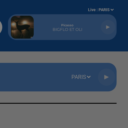
Live :
PARIS
Picasso
BIGFLO ET OLI
PARIS