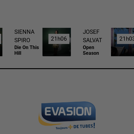
SIENNA
JOSEF
21h06
21h06
21h0
21h0
SPIRO
SALVAT
Die On This
Open
Hill
Season