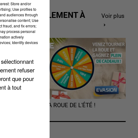
erest: Store and/or
tising; Use profiles to
ACTUELLEMENT À
tand audiences through
Voir plus
personalise content; Use
GAGNER
 fraud, and fix errors;
 may process personal
mation actively
vices; Identify devices
 sélectionnant
lement refuser
r
eront que pour
nt à tout
e,
TOURNEZ LA ROUE DE L'ÉTÉ !