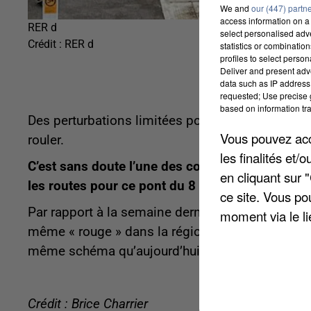
We and
our (447) partn
access information on a 
RER d
select personalised ad
Crédit :
RER d
statistics or combinatio
profiles to select person
Deliver and present adv
data such as IP address 
requested; Use precise g
based on information tra
Des perturbations limitées pour les TGV, jusqu'à
Vous pouvez acce
rouler.
les finalités et
C’est sans doute l’une des conséquences de cett
en cliquant sur 
les routes pour ce pont du 8 mai.
ce site. Vous po
Par rapport à la semaine dernière avec le 1
er
mai
moment via le li
même « rouge » dans la région lyonnaise. Ca rou
même schéma qu’aujourd’hui.
Crédit : Brice Charrier