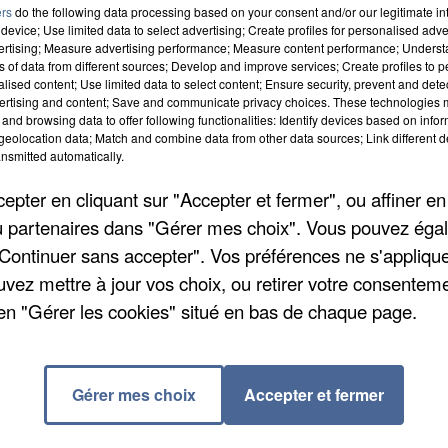
ers
do the following data processing based on your consent and/or our legitimate int
device; Use limited data to select advertising; Create profiles for personalised adver
vertising; Measure advertising performance; Measure content performance; Unders
ns of data from different sources; Develop and improve services; Create profiles to 
alised content; Use limited data to select content; Ensure security, prevent and detect
ertising and content; Save and communicate privacy choices. These technologies
and browsing data to offer following functionalities: Identify devices based on infor
eolocation data; Match and combine data from other data sources; Link different de
nsmitted automatically.
 dimanche sont à prévoir. 9 trains sur 10 devraient
pter en cliquant sur "Accepter et fermer", ou affiner en
/ou partenaires dans "Gérer mes choix". Vous pouvez éga
e grève : il devrait y avoir un peu plus de monde su
"Continuer sans accepter". Vos préférences ne s'appliqu
uvez mettre à jour vos choix, ou retirer votre consenteme
. La journée est classée « orange » par Bison Futé, et
en "Gérer les cookies" situé en bas de chaque page.
lera mieux demain. Et puis pour les retours, dimanch
Gérer mes choix
Accepter et fermer