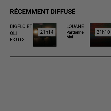
RÉCEMMENT DIFFUSÉ
BIGFLO ET
LOUANE
21h14
21h14
21h10
21h10
Pardonne
OLI
Moi
Picasso