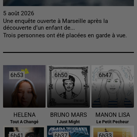
5 août 2026
Une enquête ouverte à Marseille après la
découverte d’un enfant de...
Trois personnes ont été placées en garde à vue.
6h53
6h53
6h50
6h50
6h47
6h47
HELENA
BRUNO MARS
MANON LISA
Tout A Changé
I Just Might
Le Petit Pecheur
6h41
6h41
6h37
6h37
6h33
6h33