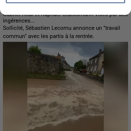
6 août 2026
Gabriel Attal et Raphaël Glucksmann visés par des
ingérences...
Sollicité, Sébastien Lecornu annonce un "travail
commun" avec les partis à la rentrée.