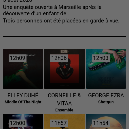
Une enquête ouverte à Marseille après la
découverte d’un enfant de...
Trois personnes ont été placées en garde à vue.
12h09
12h09
12h06
12h06
12h03
12h03
ELLEY DUHÉ
CORNEILLE &
GEORGE EZRA
Middle Of The Night
Shotgun
VITAA
Ensemble
12h00
12h00
11h57
11h57
11h54
11h54