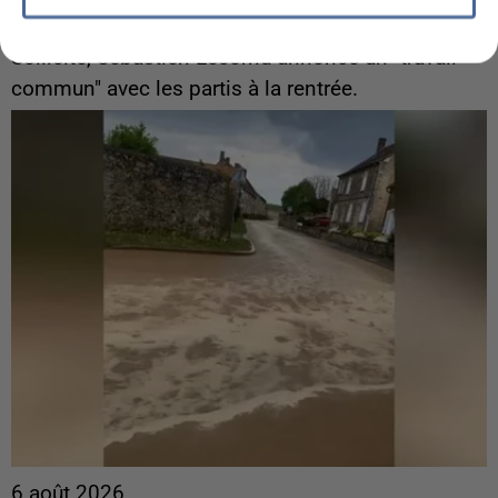
Gabriel Attal et Raphaël Glucksmann visés par des
ingérences...
Sollicité, Sébastien Lecornu annonce un "travail
commun" avec les partis à la rentrée.
6 août 2026