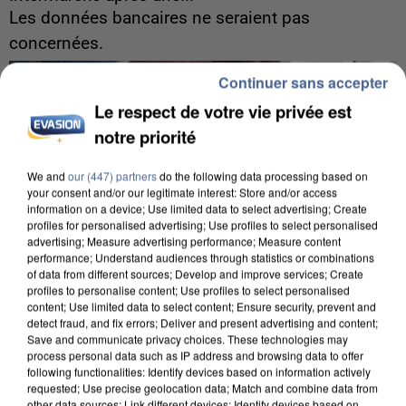
Les données bancaires ne seraient pas
concernées.
Continuer sans accepter
Le respect de votre vie privée est
notre priorité
We and
our (447) partners
do the following data processing based on
your consent and/or our legitimate interest: Store and/or access
information on a device; Use limited data to select advertising; Create
profiles for personalised advertising; Use profiles to select personalised
advertising; Measure advertising performance; Measure content
performance; Understand audiences through statistics or combinations
of data from different sources; Develop and improve services; Create
profiles to personalise content; Use profiles to select personalised
content; Use limited data to select content; Ensure security, prevent and
detect fraud, and fix errors; Deliver and present advertising and content;
Save and communicate privacy choices. These technologies may
process personal data such as IP address and browsing data to offer
following functionalities: Identify devices based on information actively
8h00
requested; Use precise geolocation data; Match and combine data from
Un second cadre de la DZ Mafia interpellé en
other data sources; Link different devices; Identify devices based on