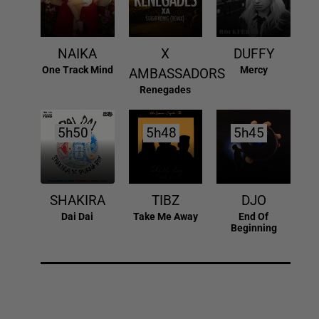
NAIKA
X
DUFFY
One Track Mind
Mercy
AMBASSADORS
Renegades
5h50
5h50
5h48
5h48
5h45
5h45
SHAKIRA
TIBZ
DJO
Dai Dai
Take Me Away
End Of
Beginning