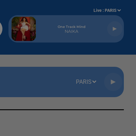
Live :
PARIS
One Track Mind
NAIKA
PARIS