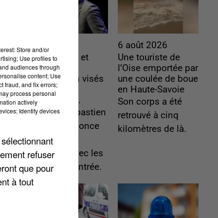
6 août 2026
6 août 2026
erest: Store and/or
Gabriel Attal et
Une touriste de
tising; Use profiles to
tand audiences through
Raphaël
l’Oise emportée par
personalise content; Use
Glucksmann visés
une coulée de boue
 fraud, and fix errors;
par des
en Haute-Savoie
 may process personal
ingérences...
Son corps a été
mation actively
vices; Identify devices
Sollicité, Sébastien
retrouvé à cinq
Lecornu annonce
kilomètres de là.
 sélectionnant
un "travail
lement refuser
commun" avec les
eront que pour
partis à la rentrée.
nt à tout