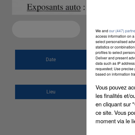
Ajouter à votre calendrier
We and
our (447) partn
access information on a 
select personalised ad
statistics or combinatio
profiles to select person
du
2 juin 2019 à
Deliver and present adv
Date
data such as IP address 
au
2 juin 2019 à
requested; Use precise g
based on information tra
Vous pouvez acce
Rue du moulin
Lieu
les finalités et
60360
Auchy La Mon
en cliquant sur 
ce site. Vous po
moment via le li