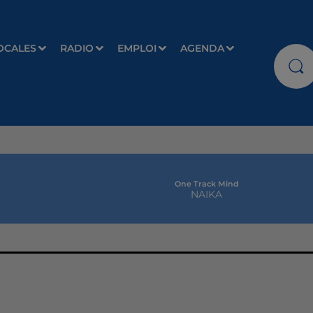
OCALES
RADIO
EMPLOI
AGENDA
One Track Mind
NAIKA