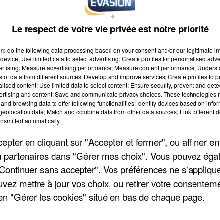
Le respect de votre vie privée est notre priorité
ers
do the following data processing based on your consent and/or our legitimate int
device; Use limited data to select advertising; Create profiles for personalised adver
vertising; Measure advertising performance; Measure content performance; Unders
ns of data from different sources; Develop and improve services; Create profiles to 
alised content; Use limited data to select content; Ensure security, prevent and detect
 9h00
ertising and content; Save and communicate privacy choices. These technologies
and browsing data to offer following functionalities: Identify devices based on infor
 19h59
eolocation data; Match and combine data from other data sources; Link different de
nsmitted automatically.
pter en cliquant sur "Accepter et fermer", ou affiner en
/ou partenaires dans "Gérer mes choix". Vous pouvez éga
tagne
"Continuer sans accepter". Vos préférences ne s'appliqu
uvez mettre à jour vos choix, ou retirer votre consenteme
en "Gérer les cookies" situé en bas de chaque page.