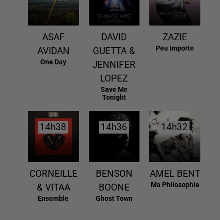
ASAF
DAVID
ZAZIE
Peu Importe
AVIDAN
GUETTA &
One Day
JENNIFER
LOPEZ
Save Me
Tonight
14h38
14h38
14h36
14h36
14h32
14h32
CORNEILLE
BENSON
AMEL BENT
Ma Philosophie
& VITAA
BOONE
Ensemble
Ghost Town