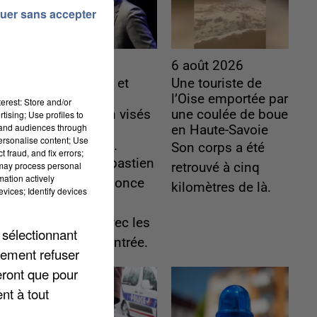
uer sans accepter
6 août 2026
6 août 2026
Gabriel Attal et
Une touriste de
Raphaël
l’Oise emportée par
erest: Store and/or
Glucksmann visés
une coulée de boue
tising; Use profiles to
tand audiences through
par des
en Haute-Savoie
personalise content; Use
ingérences...
Son corps a été
 fraud, and fix errors;
Sollicité, Sébastien
 may process personal
retrouvé à cinq
mation actively
Lecornu annonce
kilomètres de là.
vices; Identify devices
un "travail
commun" avec les
 sélectionnant
partis à la rentrée.
lement refuser
eront que pour
nt à tout