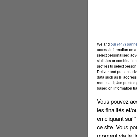
We and
our (447) partn
access information on a 
select personalised ad
statistics or combinatio
profiles to select person
Deliver and present adv
data such as IP address 
requested; Use precise g
based on information tra
Vous pouvez acce
les finalités et
en cliquant sur 
ce site. Vous po
moment via le li