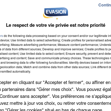
Contin
Le respect de votre vie privée est notre priorité
ers
do the following data processing based on your consent and/or our legitimate int
device; Use limited data to select advertising; Create profiles for personalised adver
vertising; Measure advertising performance; Measure content performance; Unders
ns of data from different sources; Develop and improve services; Create profiles to 
alised content; Use limited data to select content; Ensure security, prevent and detect
ertising and content; Save and communicate privacy choices. These technologies
and browsing data to offer following functionalities: Identify devices based on infor
eolocation data; Match and combine data from other data sources; Link different de
nsmitted automatically.
pter en cliquant sur "Accepter et fermer", ou affiner en
/ou partenaires dans "Gérer mes choix". Vous pouvez éga
"Continuer sans accepter". Vos préférences ne s'appliqu
uvez mettre à jour vos choix, ou retirer votre consenteme
en "Gérer les cookies" situé en bas de chaque page.