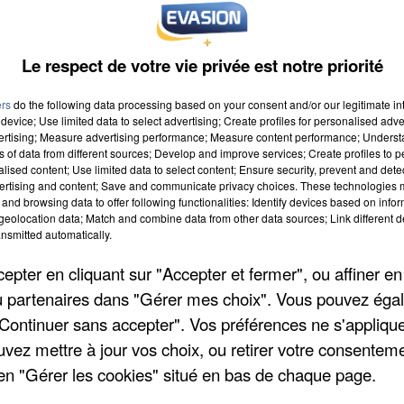
Le respect de votre vie privée est notre priorité
ers
do the following data processing based on your consent and/or our legitimate int
device; Use limited data to select advertising; Create profiles for personalised adver
vertising; Measure advertising performance; Measure content performance; Unders
ns of data from different sources; Develop and improve services; Create profiles to 
alised content; Use limited data to select content; Ensure security, prevent and detect
ertising and content; Save and communicate privacy choices. These technologies
and browsing data to offer following functionalities: Identify devices based on infor
eolocation data; Match and combine data from other data sources; Link different de
nsmitted automatically.
pter en cliquant sur "Accepter et fermer", ou affiner en
/ou partenaires dans "Gérer mes choix". Vous pouvez éga
"Continuer sans accepter". Vos préférences ne s'appliqu
uvez mettre à jour vos choix, ou retirer votre consenteme
en "Gérer les cookies" situé en bas de chaque page.