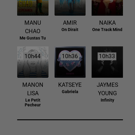
MANU
AMIR
NAIKA
On Dirait
One Track Mind
CHAO
Me Gustas Tu
10h44
10h44
10h36
10h36
10h33
10h33
MANON
KATSEYE
JAYMES
Gabriela
LISA
YOUNG
Le Petit
Infinity
Pecheur