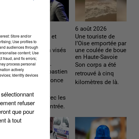
6 août 2026
6 août 2026
erest: Store and/or
Gabriel Attal et
Une touriste de
tising; Use profiles to
Raphaël
l’Oise emportée par
tand audiences through
Glucksmann visés
une coulée de boue
personalise content; Use
par des
en Haute-Savoie
 fraud, and fix errors;
ingérences...
 may process personal
Son corps a été
mation actively
Sollicité, Sébastien
retrouvé à cinq
vices; Identify devices
Lecornu annonce
kilomètres de là.
un "travail
 sélectionnant
commun" avec les
lement refuser
partis à la rentrée.
eront que pour
nt à tout