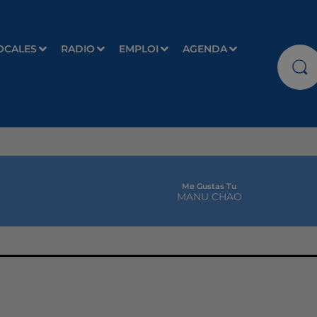
OCALES
RADIO
EMPLOI
AGENDA
Me Gustas Tu
MANU CHAO