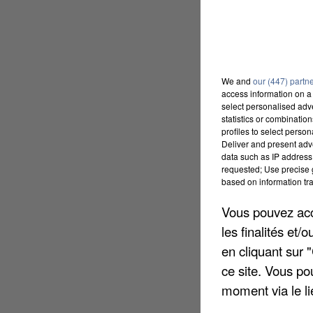
We and
our (447) partn
access information on a 
select personalised ad
statistics or combinatio
profiles to select person
Deliver and present adv
data such as IP address 
requested; Use precise g
based on information tra
Vous pouvez acce
les finalités et
en cliquant sur 
ce site. Vous po
moment via le li