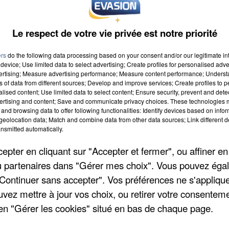
Le respect de votre vie privée est notre priorité
ers
do the following data processing based on your consent and/or our legitimate int
device; Use limited data to select advertising; Create profiles for personalised adver
vertising; Measure advertising performance; Measure content performance; Unders
ns of data from different sources; Develop and improve services; Create profiles to 
à 9h00
alised content; Use limited data to select content; Ensure security, prevent and detect
ertising and content; Save and communicate privacy choices. These technologies
à 19h59
and browsing data to offer following functionalities: Identify devices based on infor
eolocation data; Match and combine data from other data sources; Link different de
nsmitted automatically.
pter en cliquant sur "Accepter et fermer", ou affiner en
 Jean Toeuf
/ou partenaires dans "Gérer mes choix". Vous pouvez éga
"Continuer sans accepter". Vos préférences ne s'appliqu
uvez mettre à jour vos choix, ou retirer votre consenteme
en "Gérer les cookies" situé en bas de chaque page.