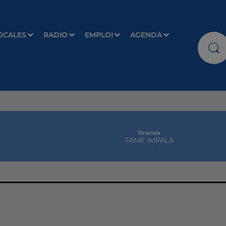
OCALES
RADIO
EMPLOI
AGENDA
Dracula
TAME IMPALA