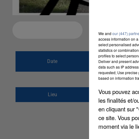
Ajouter à votre calendrier
We and
our (447) partn
access information on a 
select personalised ad
statistics or combinatio
du
22 avril 2018 
profiles to select person
Date
Deliver and present adv
au
22 avril 2018 
data such as IP address 
requested; Use precise g
based on information tra
Vous pouvez acce
stade municipal rue
Lieu
les finalités et
80200
PERONNE
en cliquant sur 
ce site. Vous po
moment via le li