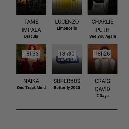
TAME
LUCENZO
CHARLIE
Limoncello
IMPALA
PUTH
Dracula
See You Again
18h33
18h33
18h30
18h30
18h26
18h26
NAIKA
SUPERBUS
CRAIG
One Track Mind
Butterfly 2025
DAVID
7 Days