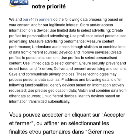
notre priorité
INCENDIES : L’ÎLE-DE-FRANCE LANCE UN ÉLAN
DE SOLIDARITÉ AVEC LES...
We and
our (447) partners
do the following data processing based on
your consent and/or our legitimate interest: Store and/or access
information on a device; Use limited data to select advertising; Create
profiles for personalised advertising; Use profiles to select personalised
advertising; Measure advertising performance; Measure content
performance; Understand audiences through statistics or combinations
of data from different sources; Develop and improve services; Create
profiles to personalise content; Use profiles to select personalised
content; Use limited data to select content; Ensure security, prevent and
detect fraud, and fix errors; Deliver and present advertising and content;
Save and communicate privacy choices. These technologies may
process personal data such as IP address and browsing data to offer
following functionalities: Identify devices based on information actively
requested; Use precise geolocation data; Match and combine data from
other data sources; Link different devices; Identify devices based on
information transmitted automatically.
Vous pouvez accepter en cliquant sur "Accepter
et fermer", ou affiner en sélectionnant les
APRÈS TOUTES CES CANICULES, LES REFUGES
finalités et/ou partenaires dans "Gérer mes
DE FAUNE SAUVAGE SONT...