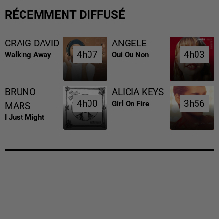
RÉCEMMENT DIFFUSÉ
CRAIG DAVID
ANGELE
4h07
4h07
4h03
4h03
Walking Away
Oui Ou Non
BRUNO
ALICIA KEYS
4h00
4h00
3h56
3h56
Girl On Fire
MARS
I Just Might