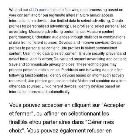
We and
our (447) partners
do the following data processing based on
your consent and/or our legitimate interest: Store and/or access
information on a device; Use limited data to select advertising; Create
profiles for personalised advertising; Use profiles to select personalised
advertising; Measure advertising performance; Measure content
performance; Understand audiences through statistics or combinations
of data from different sources; Develop and improve services; Create
profiles to personalise content; Use profiles to select personalised
content; Use limited data to select content; Ensure security, prevent and
detect fraud, and fix errors; Deliver and present advertising and content;
Save and communicate privacy choices. These technologies may
process personal data such as IP address and browsing data to offer
following functionalities: Identify devices based on information actively
requested; Use precise geolocation data; Match and combine data from
other data sources; Link different devices; Identify devices based on
information transmitted automatically.
APRÈS TOUTES CES CANICULES, LES REFUGES
Vous pouvez accepter en cliquant sur "Accepter
DE FAUNE SAUVAGE SONT...
et fermer", ou affiner en sélectionnant les
finalités et/ou partenaires dans "Gérer mes
choix". Vous pouvez également refuser en