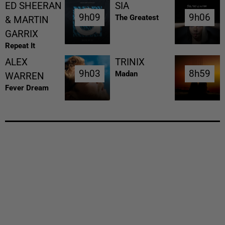
ED SHEERAN
SIA
9h09
9h09
9h06
9h06
The Greatest
& MARTIN
GARRIX
Repeat It
ALEX
TRINIX
9h03
9h03
8h59
8h59
Madan
WARREN
Fever Dream